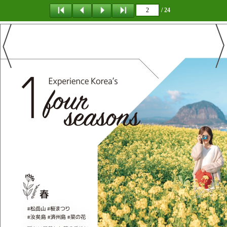
/ 24
탐 색
목 차
책갈피
이 동
다운로드